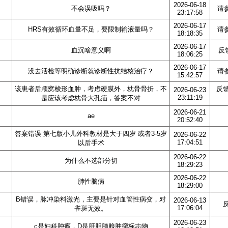
2026-06-18
不会误吸吗？
请
23:17:58
2026-06-17
HRS有效循环血量不足，要限制输液量吗？
请
18:18:35
2026-06-17
血沉啥意义啊
反
18:06:25
2026-06-17
没去活检等明确诊断就诊断性抗结核治疗？
请
15:42:57
该患者后颅窝梭形血肿，考虑硬膜外，枕骨骨折，不
反
2026-06-23
23:11:19
是应该考虑枕骨大孔疝，答案不对
2026-06-21
ae
20:52:40
答案错误 第七版小儿外科教材是大于四岁 或者3-5岁
2026-06-22
17:04:51
以后手术
2026-06-22
为什么不选部分切
18:29:23
2026-06-22
肺性脑病
18:29:00
B错误，脉冲染料激光，主要是针对血管性病变，对
2026-06-13
17:06:04
雀斑无效。
2026-06-23
c是妇科肿瘤，D是肝胆胰腺肿瘤标志物