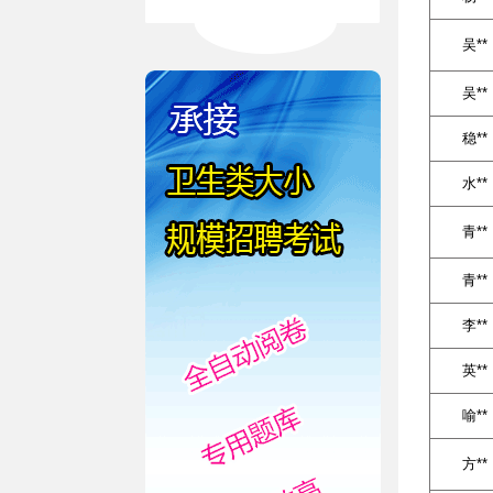
吴**
吴**
稳**
水**
青**
青**
李**
英**
喻**
方**