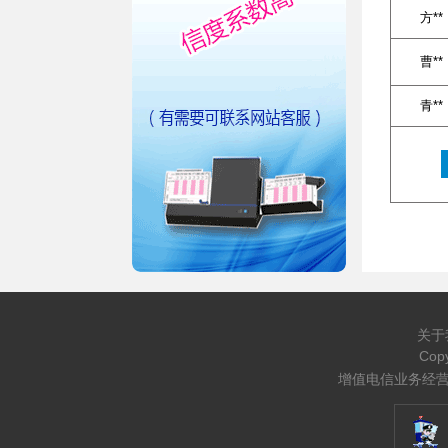
方**
曹**
青**
关于
Cop
增值电信业务经营许