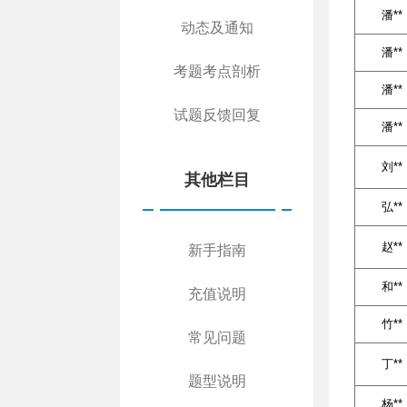
潘**
动态及通知
潘**
考题考点剖析
潘**
试题反馈回复
潘**
刘**
其他栏目
弘**
赵**
新手指南
和**
充值说明
竹**
常见问题
丁**
题型说明
杨**