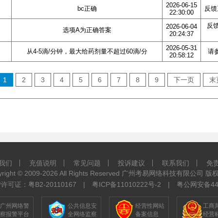
2026-06-15
bc正确
反馈
22:30:00
反
2026-06-04
选项A为正确答案
20:24:37
2026-05-31
从4-5滴/分钟，最大给药剂量不超过60滴/分
请
20:58:12
1
2
3
4
5
6
7
8
9
下一页
末
我们
充值说明
常见问题
投诉建议
联系我们
免
yright © 2009-2026 All Rights Reserved 广州考易网络科技有限公司 
可证：粤B2-20110167 |
粤ICP备11010222号-2
| 粤公网安备4401
广州网络警
公共信息安
经营性网站
工商
察报警平台
全网络监察
备案信息
经营