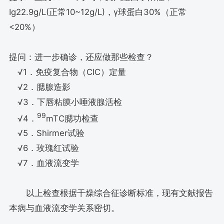
Ig22.9g/L(正常10~12g/L)，γ球蛋白30%（正常
<20%）
提问：进一步确诊，还应做那些检查？
√1．免疫复合物（CIC）定量
√2．腮腺造影
√3．下唇粘膜小唾液腺活检
99
√4．
mTC腮功检查
√5．Shirmer试验
√6．玫瑰红试验
√7．血液流变学
以上检查根据干燥综合征诊断标准，现有文献报告
本病与血液流变学关系密切。