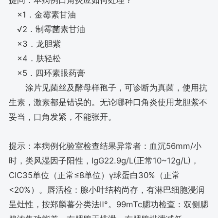
提问：本病例口角炎应如何处理？
×1．金霉素甘油
√2．制霉菌素甘油
×3．龙胆紫
×4．肤轻松
×5．四环素眼药膏
涂片见菌丝及酵母样孢子，可诊断为真菌，使用抗
生素，激素都是错误的。无论哪种口角炎使用龙胆紫不
妥当，口角发紧，不能张开。
提示：本病例化验室检查结果异常者：血沉56mm/小
时，类风湿因子阳性，IgG22.9g/L(正常10~12g/L)，
CIC35单位（正常≤8单位）γ球蛋白30%（正常
<20%）。唇活检：腺小叶结构尚存，有淋巴细胞浸润
呈灶性，按郑麟蕃分类法Ⅱ°。99mTc腮功检查：双侧腮