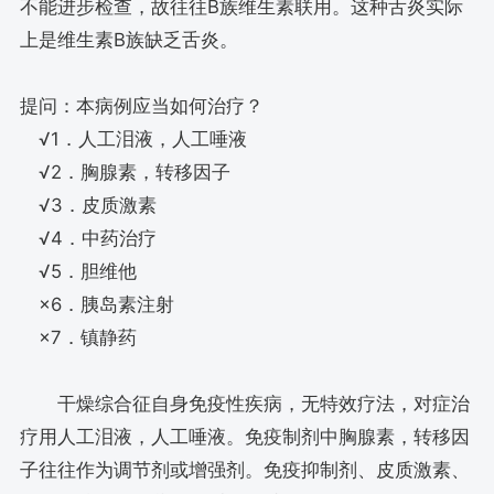
不能进步检查，故往往B族维生素联用。这种舌炎实际
上是维生素B族缺乏舌炎。
提问：本病例应当如何治疗？
√1．人工泪液，人工唾液
√2．胸腺素，转移因子
√3．皮质激素
√4．中药治疗
√5．胆维他
×6．胰岛素注射
×7．镇静药
干燥综合征自身免疫性疾病，无特效疗法，对症治
疗用人工泪液，人工唾液。免疫制剂中胸腺素，转移因
子往往作为调节剂或增强剂。免疫抑制剂、皮质激素、