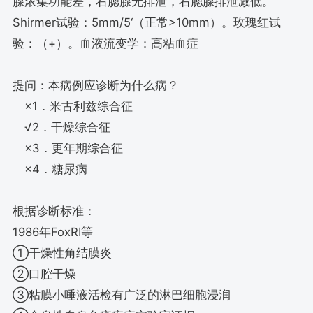
腺浓集功能差，右腮腺无排泄，右腮腺排泄减低。
Shirmer试验：5mm/5‘（正常>10mm）。玫瑰红试
验：（+）。血液流变学：高粘血症
提问：本病例应诊断为什么病？
×1．米古利兹综合征
√2．干燥综合征
×3．更年期综合征
×4．糖尿病
根据诊断标准：
1986年FoxRI等
①干燥性角结膜炎
②口腔干燥
③粘膜小唾液活检有广泛的淋巴细胞浸润