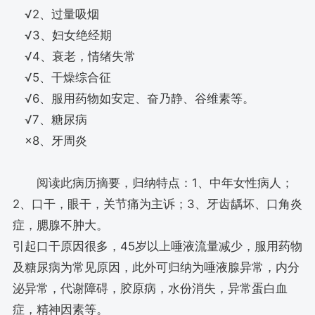
√2、过量吸烟
√3、妇女绝经期
√4、衰老，情绪失常
√5、干燥综合征
√6、服用药物如安定、奋乃静、谷维素等。
√7、糖尿病
×8、牙周炎
阅读此病历摘要，归纳特点：1、中年女性病人；
2、口干，眼干，关节痛为主诉；3、牙齿龋坏、口角炎
症，腮腺不肿大。
引起口干原因很多，45岁以上唾液流量减少，服用药物
及糖尿病为常见原因，此外可归纳为唾液腺异常，内分
泌异常，代谢障碍，胶原病，水份消失，异常蛋白血
症，精神因素等。